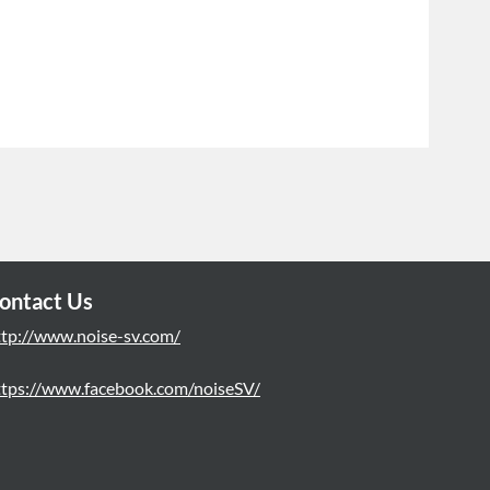
ontact Us
ttp://www.noise-sv.com/
ttps://www.facebook.com/noiseSV/