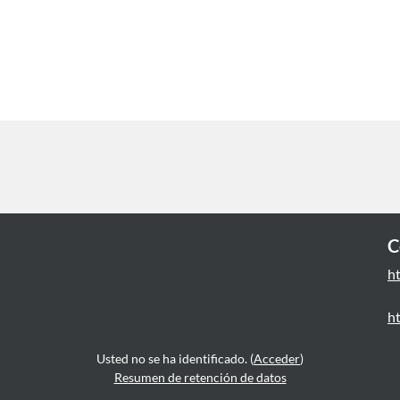
C
h
h
Usted no se ha identificado. (
Acceder
)
Resumen de retención de datos